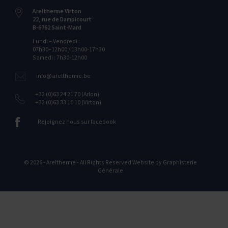
Areltherme Virton
22‭, ‬rue de Dampicourt
B-6762‭ ‬Saint-Mard
Lundi – Vendredi :
07h30–12h00 / 13h00-17h30
Samedi : 7h30-12h00
info@areltherme.be
+32 (0)63 24 21 70 (Arlon)
+32 (0)63 33 10 10 (Virton)
Rejoignez nous sur facebook
© 2026 - Areltherme - All Rights Reserved Website by
Graphisterie
Générale