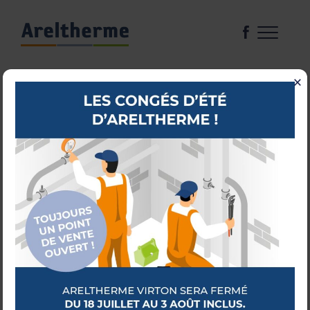
×
DOUCHES
BAIGNOIRES
MEUBLES
ROBINETTERIE
LAVABOS & WC
TRAITEMENT DE L’EAU