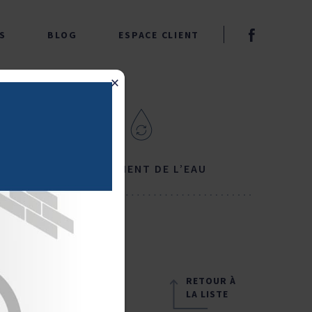
S
BLOG
ESPACE CLIENT
×
& WC
TRAITEMENT DE L’EAU
RETOUR À
LA LISTE