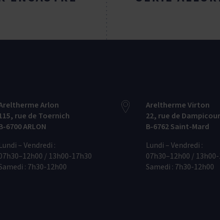
Areltherme Arlon
Areltherme Virton
115‭, ‬rue de Toernich
22‭, ‬rue de Dampicou
B-6700‭ ‬ARLON
B-6762‭ ‬Saint-Mard
Lundi – Vendredi :
Lundi – Vendredi :
07h30–12h00 / 13h00-17h30
07h30–12h00 / 13h00
Samedi : 7h30-12h00
Samedi : 7h30-12h00