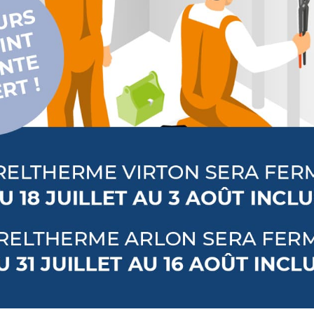
DESCRIPTI
Elégance et simpl
Paffoni définit sa
profil sobre pour 
du détail va de pa
pour un design h