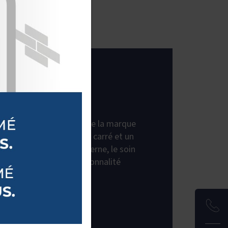
ON
icité, c’est comme ça que la marque
 gamme « Elle ». Un style carré et un
un rendu élégant et moderne, le soin
ir avec le souci de fonctionnalité
aut de gamme.