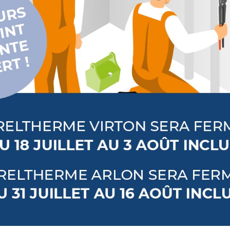
DESCRIPTI
Modernité et desig
gamme No Limit 4
chez Detremmerie
Découvrez un large
et de finitions po
(mat ou brillant, 
douces…).