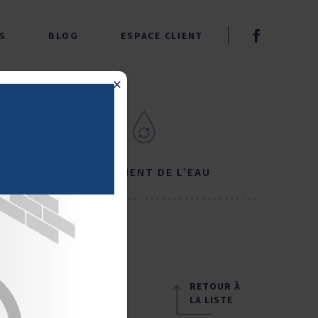
S
BLOG
ESPACE CLIENT
×
& WC
TRAITEMENT DE L’EAU
RETOUR À
LA LISTE