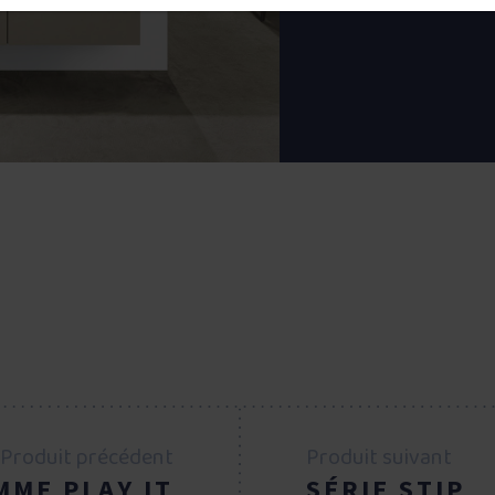
Produit précédent
Produit suivant
MME PLAY IT
SÉRIE STIP