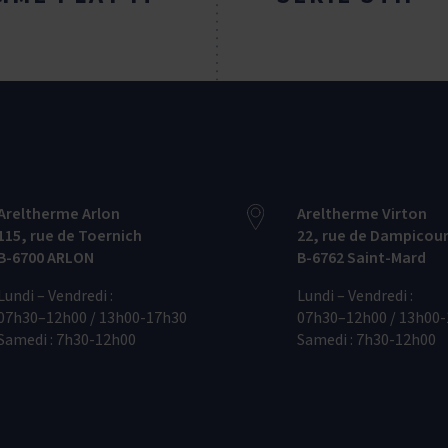
Areltherme Arlon
Areltherme Virton
115‭, ‬rue de Toernich
22‭, ‬rue de Dampicou
B-6700‭ ‬ARLON
B-6762‭ ‬Saint-Mard
Lundi – Vendredi :
Lundi – Vendredi :
07h30–12h00 / 13h00-17h30
07h30–12h00 / 13h00
Samedi : 7h30-12h00
Samedi : 7h30-12h00