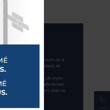
ON
n, tels sont les maitres mots de la
5 (pour 45 cm de profondeur) de
.
 éventail de possibilités, de styles
ur les meubles de votre salle de bain
effet bois ou béton, couleurs vives ou