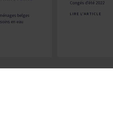
Congés d'été 2022
LIRE L'ARTICLE
 ménages belges
soins en eau
TOUTES NOS ACTUALITÉS