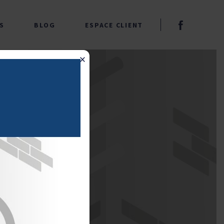
S
BLOG
ESPACE CLIENT
×