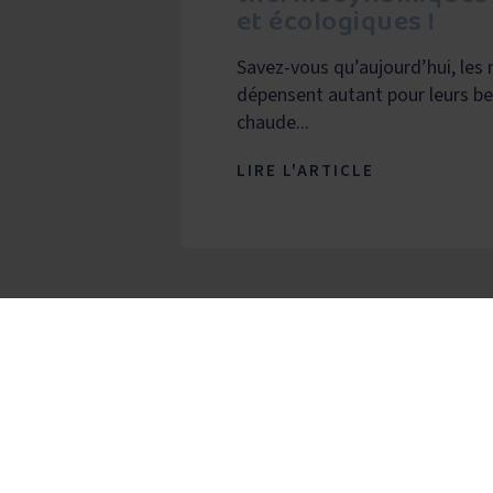
et écologiques !
Savez-vous qu’aujourd’hui, les
dépensent autant pour leurs be
chaude...
LIRE L'ARTICLE