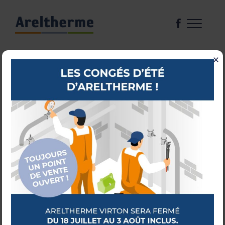
×
CHAUDIÈRES
RADIATEURS
CHAUFFAGE SOL
RÉGULATION
SOURCES D’ÉNERGIE