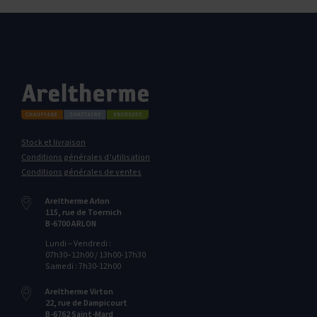
Stock et livraison
Conditions générales d’utilisation
Conditions générales de ventes
Areltherme Arlon
115‭, ‬rue de Toernich
B-6700‭ ‬ARLON
Lundi – Vendredi :
07h30–12h00 / 13h00-17h30
Samedi : 7h30-12h00
Areltherme Virton
22‭, ‬rue de Dampicourt
B-6762‭ ‬Saint-Mard