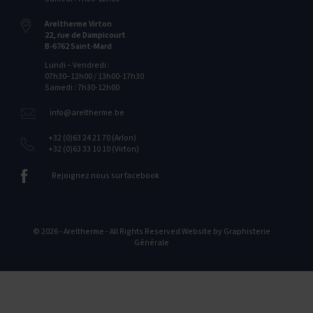
Areltherme Virton
22‭, ‬rue de Dampicourt
B-6762‭ ‬Saint-Mard
Lundi – Vendredi :
07h30–12h00 / 13h00-17h30
Samedi : 7h30-12h00
info@areltherme.be
+32 (0)63 24 21 70 (Arlon)
+32 (0)63 33 10 10 (Virton)
Rejoignez nous sur facebook
© 2026 - Areltherme - All Rights Reserved Website by
Graphisterie
Générale