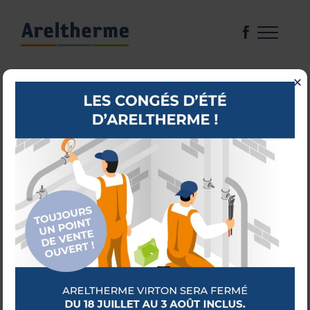
×
CHAUDIÈRES
RADIATEURS
CHAUFFAGE SOL
RÉGULATION
SOURCES D’ÉNERGIE